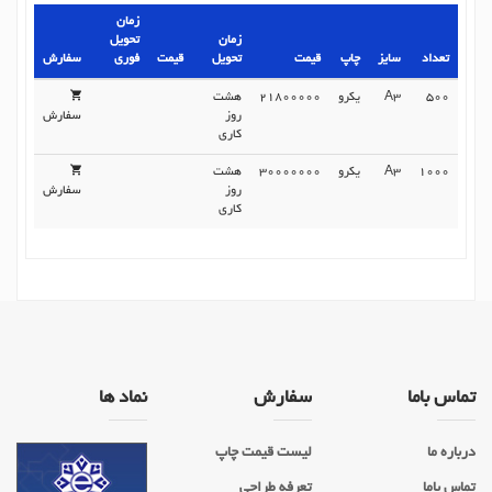
زمان
زمان
تحویل
تعداد
سایز
چاپ
قیمت
تحویل
قیمت
فوری
سفارش
500
A3
یکرو
21800000
هشت
روز
سفارش
کاری
1000
A3
یکرو
30000000
هشت
روز
سفارش
کاری
تماس باما
سفارش
نماد ها
درباره ما
لیست قیمت چاپ
تماس باما
تعرفه طراحی