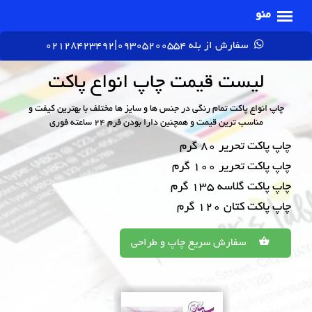
سفارش از بله 09305200554|02128423492
لیست قیمت چاپ انواع پاکت
چاپ انواع پاکت تمام رنگی در جنس ها و سایز ها مختلف با بهترین کیفت و
مناسب ترین قیمت و همچنین دارا بودن فرم 24 ساعته فوری
چاپ پاکت تحریر 80 گرم
چاپ پاکت تحریر 100 گرم
چاپ پاکت گلاسه 135 گرم
چاپ پاکت کتان 120 گرم
سفارش سریع چاپ و طراحی